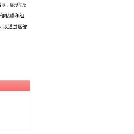
偏厚，唇形平乏
唇部粘膜和组
可以通过唇部